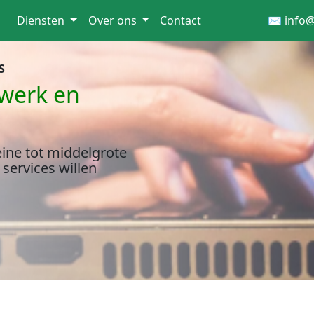
Diensten
Over ons
Contact
✉️
info
S
twerk en
ine tot middelgrote
services willen