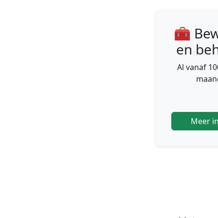
🧰 Be
en be
Al vanaf 1
maan
Meer i