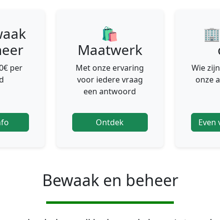
waak
🛍
🏢
heer
Maatwerk
00€ per
Met onze ervaring
Wie zijn
d
voor iedere vraag
onze 
een antwoord
nfo
Ontdek
Even 
Bewaak en beheer