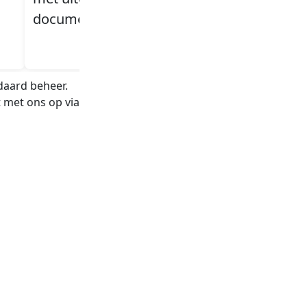
documentatie
bulletins actief bij
daard beheer.
 met ons op via