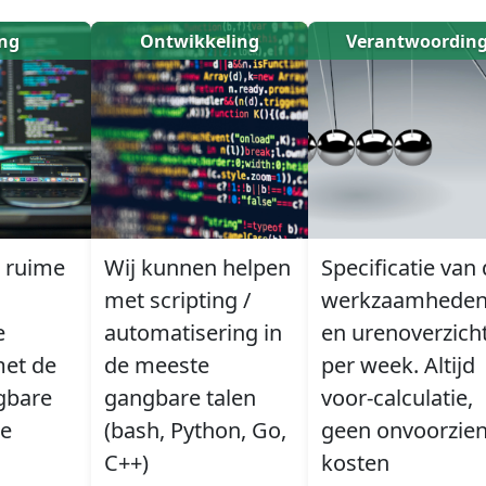
ing
Ontwikkeling
Verantwoordin
 ruime
Wij kunnen helpen
Specificatie van
n
met scripting /
werkzaamhede
e
automatisering in
en urenoverzich
met de
de meeste
per week. Altijd
gbare
gangbare talen
voor-calculatie,
ce
(bash, Python, Go,
geen onvoorzie
C++)
kosten