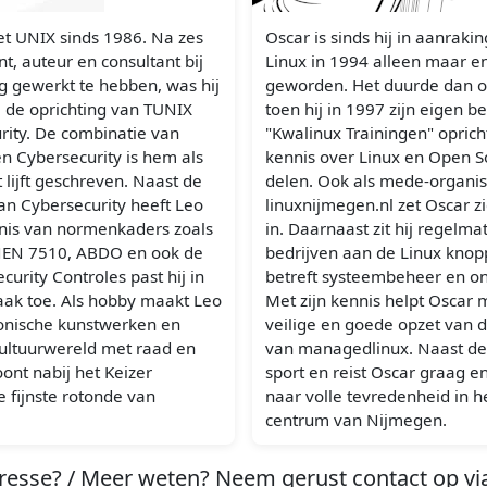
t UNIX sinds 1986. Na zes
Oscar is sinds hij in aanrak
nt, auteur en consultant bij
Linux in 1994 alleen maar e
 gewerkt te hebben, was hij
geworden. Het duurde dan oo
j de oprichting van TUNIX
toen hij in 1997 zijn eigen be
urity. De combinatie van
"Kwalinux Trainingen" oprich
n Cybersecurity is hem als
kennis over Linux en Open S
 lijft geschreven. Naast de
delen. Ook als mede-organis
an Cybersecurity heeft Leo
linuxnijmegen.nl zet Oscar z
nis van normenkaders zoals
in. Daarnaast zit hij regelmat
NEN 7510, ABDO en ook de
bedrijven aan de Linux kno
ecurity Controles past hij in
betreft systeembeheer en on
vaak toe. Als hobby maakt Leo
Met zijn kennis helpt Oscar
onische kunstwerken en
veilige en goede opzet van 
 cultuurwereld met raad en
van managedlinux. Naast d
ont nabij het Keizer
sport en reist Oscar graag e
e fijnste rotonde van
naar volle tevredenheid in 
centrum van Nijmegen.
resse? / Meer weten? Neem gerust contact op via