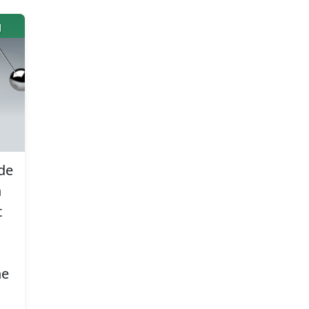
g
 de
n
t
ne