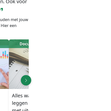
en. Ook voor
 houden met jouw
 Hier een
Documentatie
Beveiliging
Alles wat wij doen
Wij scannen
leggen wij vast
continu en houden
met uitgebreide
diverse security