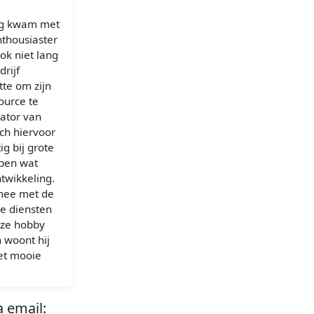
ing kwam met
nthousiaster
k niet lang
drijf
tte om zijn
ource te
ator van
ich hiervoor
ig bij grote
ppen wat
twikkeling.
 mee met de
de diensten
eze hobby
n woont hij
het mooie
 email: