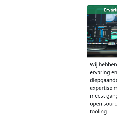
Ervar
Wij hebben
ervaring e
diepgaand
expertise 
meest gan
open sour
tooling