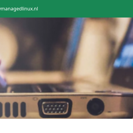
@managedlinux.nl