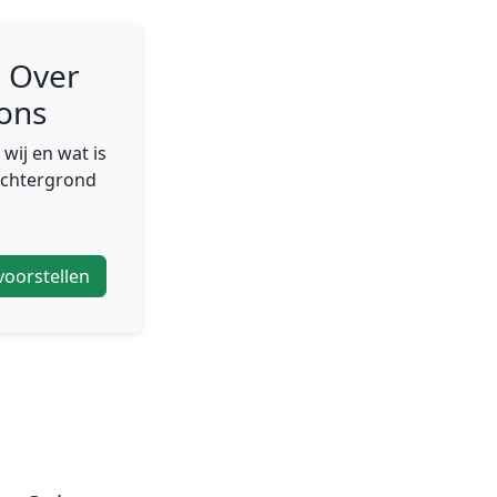
 Over
ons
 wij en wat is
achtergrond
voorstellen