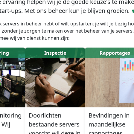
ervaring helpen wij je de goede keuze's te mak
tart-ups. Met ons beheer kun je blijven groeien.
ux servers in beheer hebt of wilt opstarten: je wilt je bezig
n zonder je zorgen te maken over het beheer van je servers.
ee wij van dienst kunnen zijn:
ring
Inspectie
Rapportages
nitoring
Doorlichten
Bevindingen in
 Wij
bestaande servers
maandelijkse
voordat wij deze in
rapportages