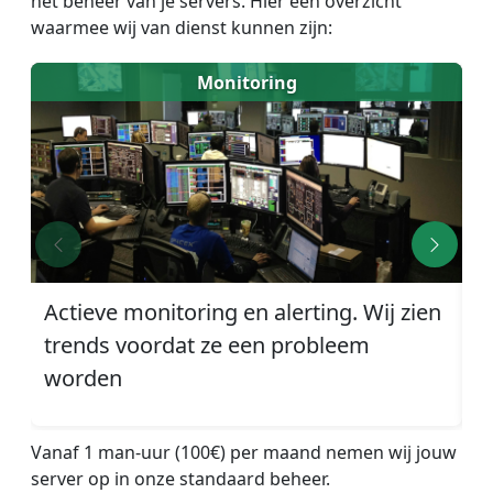
het beheer van je servers. Hier een overzicht
waarmee wij van dienst kunnen zijn:
Monitoring
Actieve monitoring en alerting. Wij zien
D
trends voordat ze een probleem
w
worden
Vanaf 1 man-uur (100€) per maand nemen wij jouw
server op in onze standaard beheer.