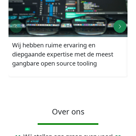
Wij hebben ruime ervaring en
W
diepgaande expertise met de meest
a
gangbare open source tooling
t
Over ons