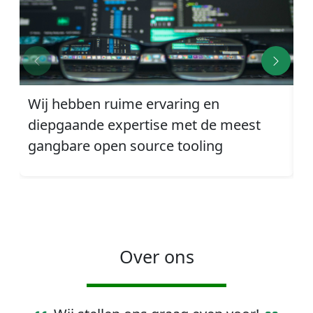
Wij hebben ruime ervaring en
W
diepgaande expertise met de meest
a
gangbare open source tooling
t
Over ons