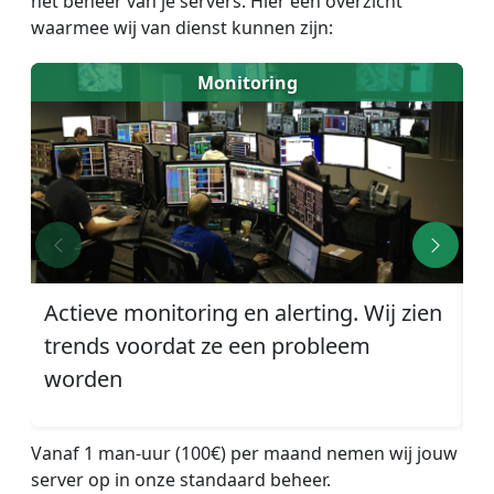
het beheer van je servers. Hier een overzicht
waarmee wij van dienst kunnen zijn:
Monitoring
Actieve monitoring en alerting. Wij zien
D
trends voordat ze een probleem
w
worden
Vanaf 1 man-uur (100€) per maand nemen wij jouw
server op in onze standaard beheer.